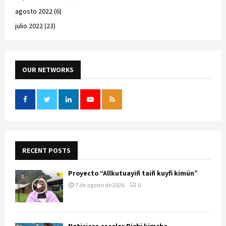
agosto 2022
(6)
julio 2022
(23)
OUR NETWORKS
RECENT POSTS
Proyecto “Allkutuayiñ taiñ kuyfi kimün”
7 de agosto de 2026
0
Noticiero escolar Pichi kimche