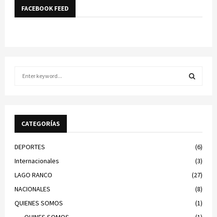
FACEBOOK FEED
S
e
a
S
r
c
E
h
CATEGORÍAS
f
A
o
DEPORTES
(6)
r
R
Internacionales
(3)
:
C
LAGO RANCO
(27)
NACIONALES
(8)
H
QUIENES SOMOS
(1)