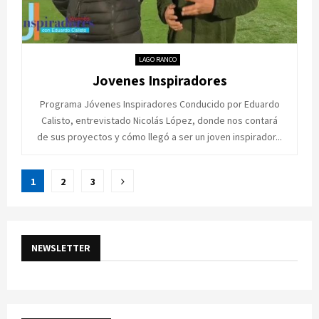
LAGO RANCO
Jovenes Inspiradores
Programa Jóvenes Inspiradores Conducido por Eduardo
Calisto, entrevistado Nicolás López, donde nos contará
de sus proyectos y cómo llegó a ser un joven inspirador...
Paginación
1
2
3
de
entradas
NEWSLETTER