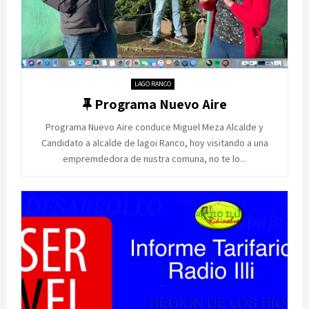
LAGO RANCO
F
Programa Nuevo Aire
e
Programa Nuevo Aire conduce Miguel Meza Alcalde y
a
Candidato a alcalde de lagoi Ranco, hoy visitando a una
t
empremdedora de nustra comuna, no te lo...
u
r
e
d