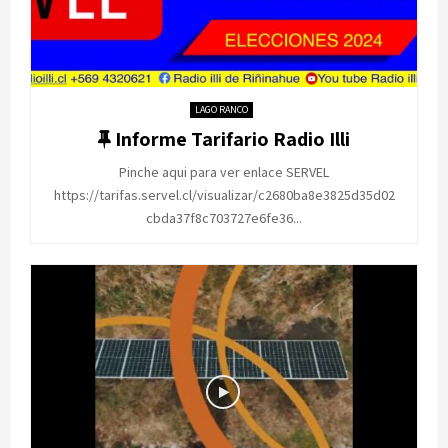
LAGO RANCO
F
Informe Tarifario Radio Illi
e
Pinche aqui para ver enlace SERVEL
a
https://tarifas.servel.cl/visualizar/c2680ba8e3825d35d02
t
cbda37f8c703727e6fe36...
u
r
e
d